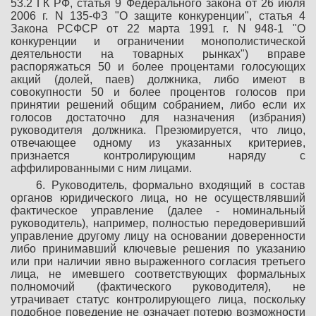
53.2 ГК РФ, статья 9 Федерального закона от 26 июля
2006 г. N 135-ФЗ "О защите конкуренции", статья 4
Закона РСФСР от 22 марта 1991 г. N 948-1 "О
конкуренции и ограничении монополистической
деятельности на товарных рынках") вправе
распоряжаться 50 и более процентами голосующих
акций (долей, паев) должника, либо имеют в
совокупности 50 и более процентов голосов при
принятии решений общим собранием, либо если их
голосов достаточно для назначения (избрания)
руководителя должника. Презюмируется, что лицо,
отвечающее одному из указанных критериев,
признается контролирующим наряду с
аффилированными с ним лицами.
6. Руководитель, формально входящий в состав
органов юридического лица, но не осуществлявший
фактическое управление (далее - номинальный
руководитель), например, полностью передоверивший
управление другому лицу на основании доверенности
либо принимавший ключевые решения по указанию
или при наличии явно выраженного согласия третьего
лица, не имевшего соответствующих формальных
полномочий (фактического руководителя), не
утрачивает статус контролирующего лица, поскольку
подобное поведение не означает потерю возможности