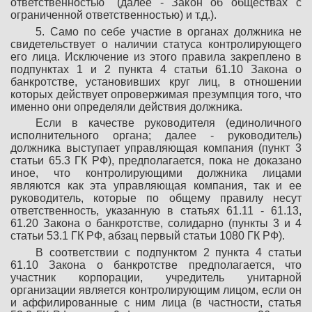
ответственностью" (далее - Закон об обществах с
ограниченной ответственностью) и т.д.).
5. Само по себе участие в органах должника не
свидетельствует о наличии статуса контролирующего
его лица. Исключение из этого правила закреплено в
подпунктах 1 и 2 пункта 4 статьи 61.10 Закона о
банкротстве, установивших круг лиц, в отношении
которых действует опровержимая презумпция того, что
именно они определяли действия должника.
Если в качестве руководителя (единоличного
исполнительного органа; далее - руководитель)
должника выступает управляющая компания (пункт 3
статьи 65.3 ГК РФ), предполагается, пока не доказано
иное, что контролирующими должника лицами
являются как эта управляющая компания, так и ее
руководитель, которые по общему правилу несут
ответственность, указанную в статьях 61.11 - 61.13,
61.20 Закона о банкротстве, солидарно (пункты 3 и 4
статьи 53.1 ГК РФ, абзац первый статьи 1080 ГК РФ).
В соответствии с подпунктом 2 пункта 4 статьи
61.10 Закона о банкротстве предполагается, что
участник корпорации, учредитель унитарной
организации является контролирующим лицом, если он
и аффилированные с ним лица (в частности, статья