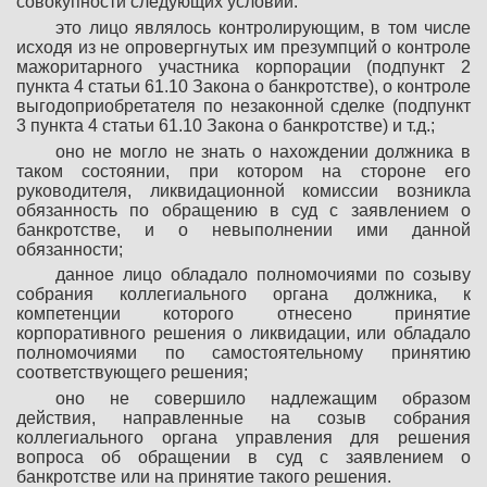
совокупности следующих условий:
это лицо являлось контролирующим, в том числе
исходя из не опровергнутых им презумпций о контроле
мажоритарного участника корпорации (подпункт 2
пункта 4 статьи 61.10 Закона о банкротстве), о контроле
выгодоприобретателя по незаконной сделке (подпункт
3 пункта 4 статьи 61.10 Закона о банкротстве) и т.д.;
оно не могло не знать о нахождении должника в
таком состоянии, при котором на стороне его
руководителя, ликвидационной комиссии возникла
обязанность по обращению в суд с заявлением о
банкротстве, и о невыполнении ими данной
обязанности;
данное лицо обладало полномочиями по созыву
собрания коллегиального органа должника, к
компетенции которого отнесено принятие
корпоративного решения о ликвидации, или обладало
полномочиями по самостоятельному принятию
соответствующего решения;
оно не совершило надлежащим образом
действия, направленные на созыв собрания
коллегиального органа управления для решения
вопроса об обращении в суд с заявлением о
банкротстве или на принятие такого решения.