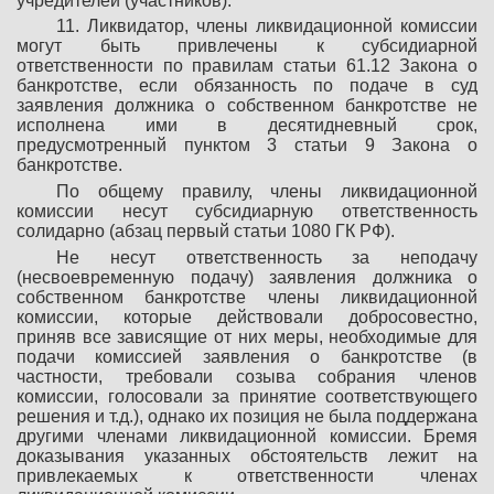
учредителей (участников).
11. Ликвидатор, члены ликвидационной комиссии
могут быть привлечены к субсидиарной
ответственности по правилам статьи 61.12 Закона о
банкротстве, если обязанность по подаче в суд
заявления должника о собственном банкротстве не
исполнена ими в десятидневный срок,
предусмотренный пунктом 3 статьи 9 Закона о
банкротстве.
По общему правилу, члены ликвидационной
комиссии несут субсидиарную ответственность
солидарно (абзац первый статьи 1080 ГК РФ).
Не несут ответственность за неподачу
(несвоевременную подачу) заявления должника о
собственном банкротстве члены ликвидационной
комиссии, которые действовали добросовестно,
приняв все зависящие от них меры, необходимые для
подачи комиссией заявления о банкротстве (в
частности, требовали созыва собрания членов
комиссии, голосовали за принятие соответствующего
решения и т.д.), однако их позиция не была поддержана
другими членами ликвидационной комиссии. Бремя
доказывания указанных обстоятельств лежит на
привлекаемых к ответственности членах