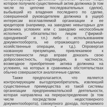
которое получило существенный актив должника (в том
числе по цепочке последовательных сделок),
выбывший из владения последнего по сделке,
совершенной руководителем должника в ущерб
интересам возглавляемой организации и ее
кредиторов (например, на заведомо невыгодных для
должника условиях или с заведомо неспособным
исполнить обязательство лицом ("фирмой-
однодневкой" и т.п.) либо с использованием
документооборота, не отражающего реальные
хозяйственные операции, и т.д.). Опровергая
названную презумпцию, привлекаемое к
ответственности лицо вправе доказать свою
добросовестность, подтвердив, в частности,
возмездное приобретение актива должника на
условиях, на которых в сравнимых обстоятельствах
обычно совершаются аналогичные сделки.
Также предполагается, что является
контролирующим выгодоприобретатель, извлекший
существенные преимущества из такой системы
организации предпринимательской деятельности,
которая направлена на перераспределение (в том
числе посредством недостоверного
документооборота), совокупного дохода, получаемого