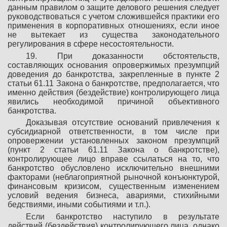
данным правилом о защите делового решения следует
руководствоваться с учетом сложившейся практики его
применения в корпоративных отношениях, если иное
не вытекает из существа законодательного
регулирования в сфере несостоятельности.
19. При доказанности обстоятельств,
составляющих основания опровержимых презумпций
доведения до банкротства, закрепленные в пункте 2
статьи 61.11 Закона о банкротстве, предполагается, что
именно действия (бездействие) контролирующего лица
явились необходимой причиной объективного
банкротства.
Доказывая отсутствие оснований привлечения к
субсидиарной ответственности, в том числе при
опровержении установленных законом презумпций
(пункт 2 статьи 61.11 Закона о банкротстве),
контролирующее лицо вправе ссылаться на то, что
банкротство обусловлено исключительно внешними
факторами (неблагоприятной рыночной конъюнктурой,
финансовым кризисом, существенным изменением
условий ведения бизнеса, авариями, стихийными
бедствиями, иными событиями и т.п.).
Если банкротство наступило в результате
действий (бездействия) контролирующего лица, однако