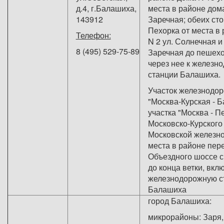
д.4, г.Балашиха,
места в районе дома
143912
Заречная; обеих сто
Пехорка от места в
Телефон:
N 2 ул. Солнечная и 
8 (495) 529-75-89
Заречная до пешехо
через нее к железн
станции Балашиха.
Участок железнодор
"Москва-Курская - 
участка "Москва - П
Московско-Курского
Московской железно
места в районе пер
Объездного шоссе с
до конца ветки, вкл
железнодорожную с
Балашиха
город Балашиха:
микрорайоны: Заря,