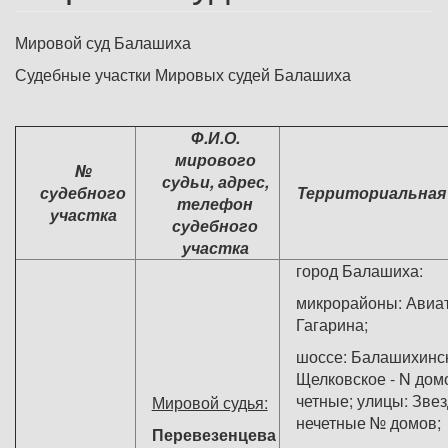
Мировой суд Балашиха
Судебные участки Мировых судей Балашиха
Ф.И.О.
мирового
№
судьи, адрес,
судебного
Территориальная
телефон
участка
судебного
участка
город Ба
микрорайоны: Авиа
Гагарина;
шоссе: Балашихинс
Щелковское - N домо
четные; улицы: Звез
Мировой судья:
нечетные № домов;
Перевезенцева