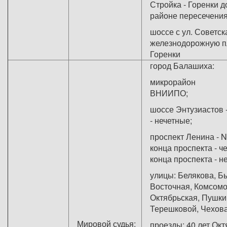
Стройка - Горенки д
районе пересечени
шоссе с ул. Советск
железнодорожную 
Горе
город Балашиха:
микрорайон
ВНИИ
шоссе Энтузиастов 
- нечетные;
проспект Ленина - N
конца проспекта - че
конца проспекта
улицы: Белякова, Б
Восточная, Комсомо
Октябрьская, Пушки
Терешковой, Ч
Мировой судья:
проезды: 40 лет Окт