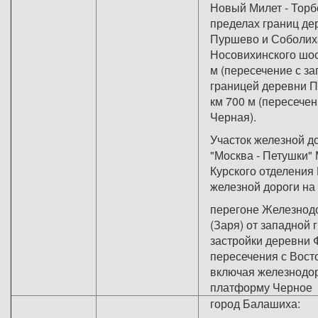
Новый Милет - Торбе
пределах границ де
Пуршево и Соболих
Носовихинского шос
м (пересечение с з
границей деревни П
км 700 м (пересечени
Черная
Участок железной до
"Москва - Петушки" 
Курского отделения
железной дороги на
перегоне Железнодо
(Заря) от западной
застройки деревни 
пересечения с Вост
включая железнодо
платформу Черное
город Балашиха: