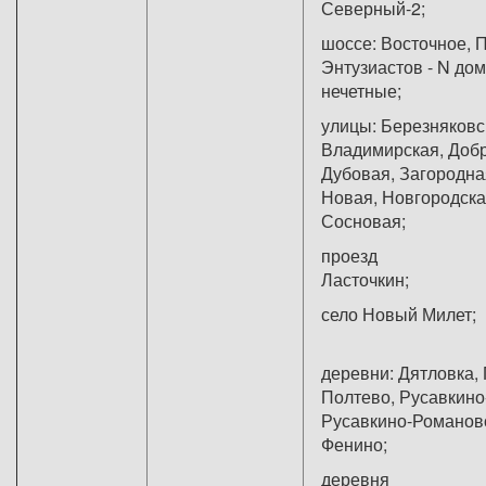
Северный-2;
шоссе: Восточное, 
Энтузиастов - N дом
нечет
улицы: Березняковс
Владимирская, Добр
Дубовая, Загородна
Новая, Новгородска
Соснова
проезд
Ласточ
село Новый 
деревни: Дятловка,
Полтево, Русавкин
Русавкино-Романов
Фенино
деревня