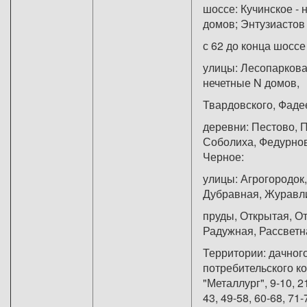
шоссе: Кучинское - 
домов; Энтузиастов
с 62 до конца шоссе 
улицы: Лесопаркова
нечетные N домов,
Твардовского, Фаде
деревни: Пестово, 
Соболиха, Федурнов
Черн
улицы: Агрогородок,
Дубравная, Журавл
пруды, Открытая, О
Радужная, Рассветн
Территории: дачног
потребительского к
"Металлург", 9-10, 21
43, 49-58, 60-68, 71