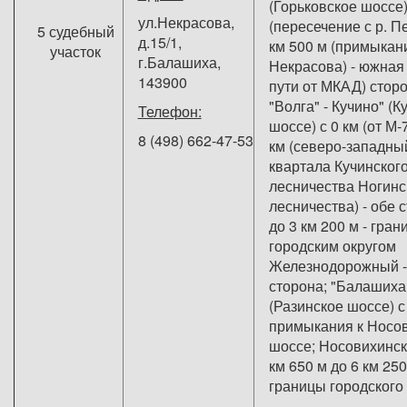
(Горьковское шоссе)
ул.Некрасова,
(пересечение с р. П
5 судебный
д.15/1,
км 500 м (примыкани
участок
г.Балашиха,
Некрасова) - южная
143900
пути от МКАД) сторо
"Волга" - Кучино" (К
Телефон:
шоссе) с 0 км (от М-
8 (498) 662-47-53
км (северо-западный
квартала Кучинского
лесничества Ногинс
лесничества) - обе 
до 3 км 200 м - гран
городским округом
Железнодорожный -
сторона; "Балашиха
(Разинское шоссе) с
примыкания к Носо
шоссе; Носовихинск
км 650 м до 6 км 250
границы городского