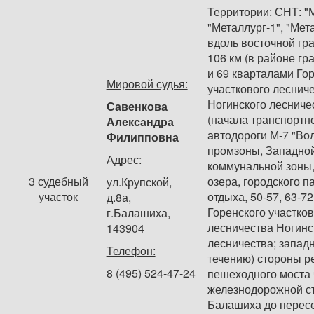
Территории: СНТ: "М
"Металлург-1", "Мета
вдоль восточной гр
106 км (в районе г
и 69 кварталами Го
Мировой судья:
участкового леснич
Ногинского лесничес
Савенкова
(начала транспортн
Александра
автодороги М-7 "Вол
Филипповна
промзоны, Западно
Адрес:
коммунальной зоны,
3 судебный
озера, городского п
ул.Крупской,
участок
отдыха, 50-57, 63-7
д.8а,
Горенского участков
г.Балашиха,
лесничества Ногинс
143904
лесничества; запад
Телефон:
течению) стороны р
8 (495) 524-47-24
пешеходного моста 
железнодорожной с
Балашиха до пересе