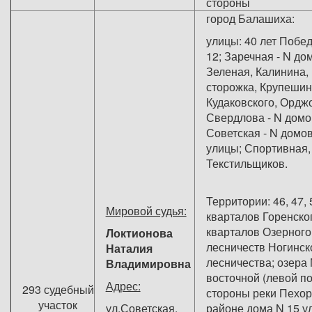
стор
город Балашиха:
улицы: 40 лет Побед
12; Заречная - N дом
Зеленая, Калинина,
сторожка, Крупешин
Кудаковского, Ордж
Свердлова - N домов
Советская - N домов
улицы; Спортивная,
Текстильщик
Территории: 46, 47, 
Мировой судья:
кварталов Горенског
кварталов Озерного
Локтионова
лесничеств Ногинск
Наталия
лесничества; озера
Владимировна
восточной (левой по
Адрес:
293 судебный
стороны реки Пехор
участок
ул.Советская,
районе дома N 15 ул