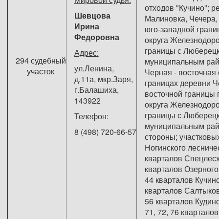
отходов "Кучино"; р
Шевцова
Малиновка, Чечера, 
Ирина
юго-западной грани
Федоровна
округа Железнодор
границы с Люберец
Адрес:
294 судебный
муниципальным рай
ул.Ленина,
участок
Черная - восточная 
д.11а, мкр.Заря,
границах деревни Че
г.Балашиха,
восточной границы 
143922
округа Железнодор
границы с Люберец
Телефон:
муниципальным рай
8 (498) 720-66-57
стороны; участковы
Ногинского лесничес
кварталов Спецлесхо
кварталов Озерного; 
44 кварталов Кучинс
кварталов Салтыковс
56 кварталов Кудинов
71, 72, 76 квартало