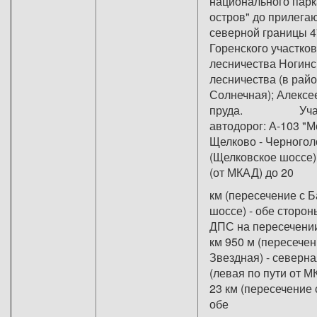
национального парк
остров" до прилега
северной границы 4
Горенского участков
лесничества Ногинс
лесничества (в райо
Солнечная); Алексе
пруда. Учас
автодорог: А-103 "М
Щелково - Черногол
(Щелковское шоссе) 
(от МКАД) до 20
км (пересечение с 
шоссе) - обе сторон
ДПС на пересечении
км 950 м (пересечен
Звездная) - северна
(левая по пути от М
23 км (пересечение с
обе