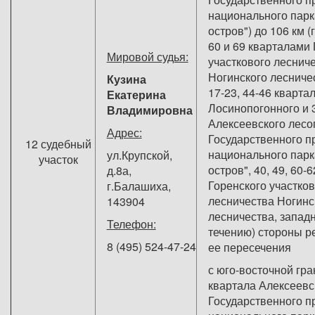
национального парк
остров") до 106 км 
60 и 69 кварталами 
Мировой судья:
участкового леснич
Ногинского лесничест
Кузина
17-23, 44-46 кварта
Екатерина
Лосинопогонного и 
Владимировна
Алексеевского лесо
Адрес:
Государственного п
12 судебный
национального парк
ул.Крупской,
участок
остров", 40, 49, 60-
д.8а,
Горенского участков
г.Балашиха,
лесничества Ногинс
143904
лесничества, запад
Телефон:
течению) стороны р
8 (495) 524-47-24
ее пересечения
с юго-восточной гра
квартала Алексеевс
Государственного п