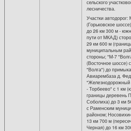
сельского участково
лесничества.
Участки автодорог: 
(Горьковское шоссе)
до 26 км 300 м - юж
пути от МКАД) сторо
29 км 600 м (границ
муниципальным райо
стороны; "М-7 "Волг
(Восточное шоссе) с 
"Волга") до примыка
Авиарембаза д. Фед
"Железнодорожный 
- Торбеево" с 1 км 
границы деревень 
Соболиха) до 3 км 5
с Раменским муниц
районом; Носовихин
13 км 700 м (пересеч
Черная) до 16 км 30