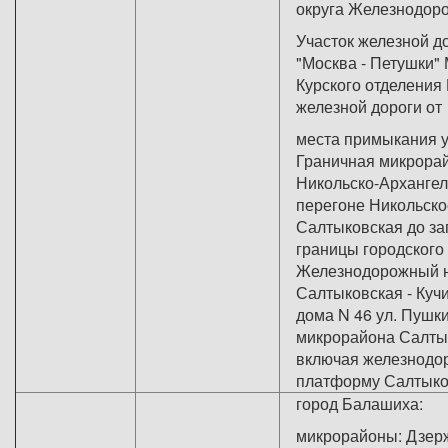
округа Железнодор
Участок железной до
"Москва - Петушки" 
Курского отделения
железной дороги от
места примыкания 
Граничная микрора
Никольско-Архангел
перегоне Никольско
Салтыковская до за
границы городского 
Железнодорожный н
Салтыковская - Кучи
дома N 46 ул. Пушк
микрорайона Салтык
включая железнодо
платформу Салтыко
город Балашиха:
микрорайоны: Дзерж