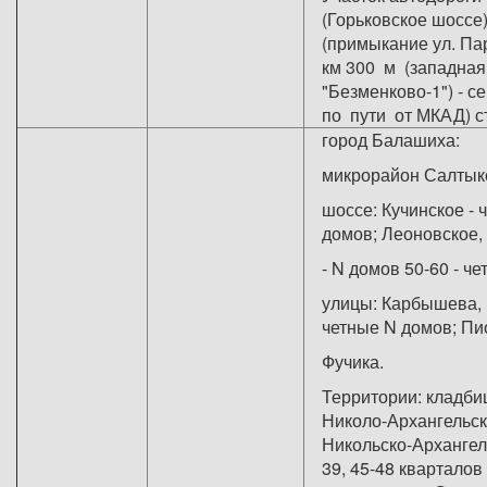
(Горьковское шоссе)
(примыкание ул. Па
км 300 м (западная
"Безменково-1") - с
по пути от МКАД) с
город Балашиха:
микрорайон Салтык
шоссе: Кучинское - 
домов; Леоновское,
- N домов 50-60 - че
улицы: Карбышева, 
четные N домов; Пи
Фучика.
Территории: кладбищ
Николо-Архангельск
Никольско-Архангель
39, 45-48 кварталов 