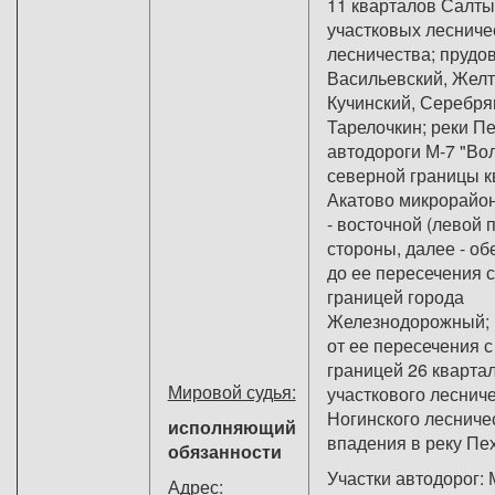
11 кварталов Салты
участковых лесниче
лесничества; прудов
Васильевский, Желт
Кучинский, Серебря
Тарелочкин; реки Пе
автодороги М-7 "Вол
северной границы к
Акатово микрорайо
- восточной (левой 
стороны, далее - об
до ее пересечения 
границей города
Железнодорожный; 
от ее пересечения 
границей 26 кварта
Мировой судья:
участкового леснич
Ногинского лесниче
исполняющий
впадения в реку Пе
обязанности
Участки автодорог: 
Адрес: