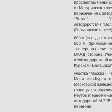
проспектом Ленина;
от Мазуринского озе
пересечения с авто
"Волга". Уча
автодорог: М-7 "Вол
(Горьковское шоссе)
800 м (съезда с мос
500 м (примыкание
- северная (левая по
МКАД) сторона. Уча
железнодорожной ве
Курская - Балашиха
участка "Москва - П
Московско-Курского
Московской железно
границы с городски
Реутов (пересечени
автодорогой М-7 "Во
перегоне