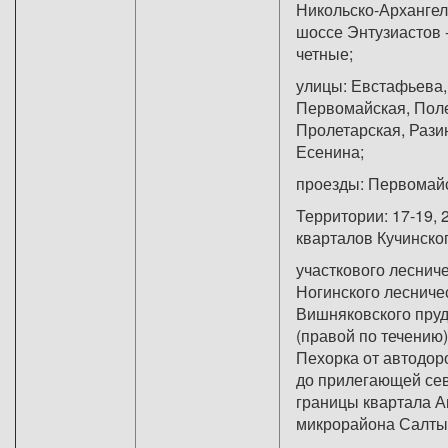
Никольско-Архангел
шоссе Энтузиастов -
четные;
улицы: Евстафьева,
Первомайская, Пол
Пролетарская, Рази
Есенина;
проезды: Первомайс
Территории: 17-19, 2
кварталов Кучинско
участкового леснич
Ногинского лесниче
Вишняковского пруд
(правой по течению
Пехорка от автодоро
до прилегающей се
границы квартала А
микрорайона Салты