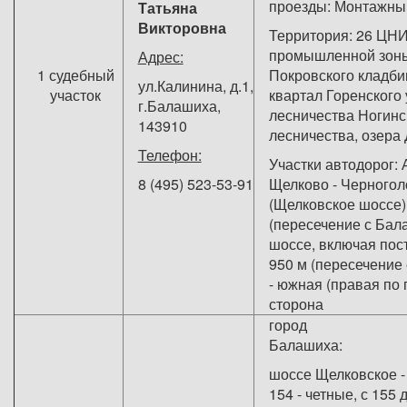
проезды: Монтажный
Татьяна
Викторовна
Территория: 26 ЦН
промышленной зоны
Адрес:
1 судебный
Покровского кладби
ул.Калинина, д.1,
участок
квартал Горенского 
г.Балашиха,
лесничества Ногинс
143910
лесничества, озера
Телефон:
Участки автодорог: 
8 (495) 523-53-91
Щелково - Черногол
(Щелковское шоссе) 
(пересечение с Ба
шоссе, включая пос
950 м (пересечение 
- южная (правая по 
сторона
город
Балаш
шоссе Щелковское -
154 - четные, с 155