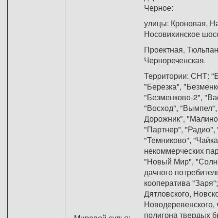
Черн
улицы: Кроновая, Н
Носовихинское шосс
Проектная, Тюльпан
Чернореченс
Территории: СНТ: "Б
"Березка", "Безменк
"Безменково-2", "Ва
"Восход", "Вымпел",
Дорожник", "Малино
"Партнер", "Радио",
"Темниково", "Чайка
некоммерческих пар
"Новый Мир", "Солн
дачного потребител
кооператива "Заря"
Дятловского, Новско
Новодеревенского, 
полигона твердых 
Мировой судья: