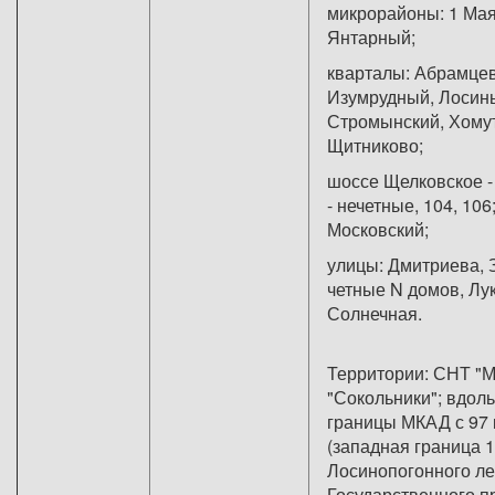
микрорайоны: 1 Мая
Янтарный
кварталы: Абрамцев
Изумрудный, Лосины
Стромынский, Хому
Щитников
шоссе Щелковское -
- нечетные, 104, 106
Москов
улицы: Дмитриева, 
четные N домов, Лу
Солнечная.
Территории: СНТ "М
"Сокольники"; вдол
границы МКАД с 97 
(западная граница 
Лосинопогонного л
Государственного п