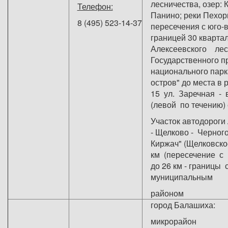
лесничества, озер: 
Телефон:
Панино; реки Пехорк
8 (495) 523-14-37
пересечения с юго-
границей 30 кварт
Алексеевского ле
Государственного п
национального парк
остров" до места в
15 ул. Заречная - 
(левой по течению)
Участок автодороги
- Щелково - Черного
Киржач" (Щелковско
км (пересечение с 
до 26 км - границы
муниципальным
районо
город Балашиха:
микрорайон