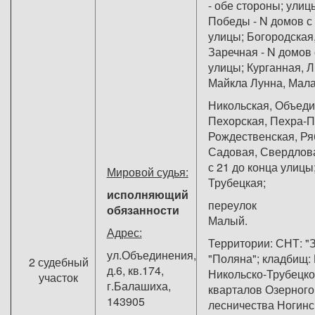
- обе стороны; улицы
Победы - N домов с 
улицы; Богородская,
Заречная - N домов 
улицы; Курганная, 
Майкла Лунна, Ма
Никольская, Объеди
Пехорская, Пехра-
Рождественская, Ря
Садовая, Свердлова
с 21 до конца улицы
Мировой судья:
Трубецкая;
исполняющий
переулок
обязанности
Малы
Адрес:
Территории: СНТ: "З
ул.Объединения,
"Поляна"; кладбищ: 
2 судебный
д.6, кв.174,
Никольско-Трубецког
участок
г.Балашиха,
кварталов Озерного
143905
лесничества Ногинс