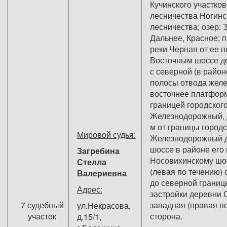
Кучинского участков
лесничества Ногинс
лесничества; озер: 
Дальнее, Красное; п
реки Черная от ее п
Восточным шоссе д
с северной (в райо
полосы отвода желе
восточнее платфор
границей городского
Железнодорожный, 
м от границы городс
Мировой судья:
Железнодорожный д
шоссе в районе его
Загребина
Носовихинскому шос
Стелла
(левая по течению) 
Валериевна
до северной границ
Адрес:
застройки деревни 
7 судебный
западная (правая п
ул.Некрасова,
участок
сторона.
д.15/1,