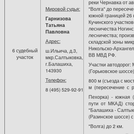
реки Чернавка от а
Мировой судья:
"Волга" до пересече
южной границей 26 
Гарнизова
Кучинского участков
Татьяна
лесничества Ногинс
Павловна
лесничества; произ
Адрес:
складской зоны мик
Никольско-Арханге
6 судебный
ш.Ильича, д.3,
ВВ МВД РФ.
участок
мкр.Салтыковка,
г.Балашиха,
Участки автодорог: 
143930
(Горьковское шоссе)
Телефон:
800 м (съезда с мост
м (пересечение с р
8 (495) 529-92-91
Пехорка) - южная 
пути от МКАД) сто
"Балашиха - Салтык
(Разинское шоссе) с
"Волга) до 2 км.