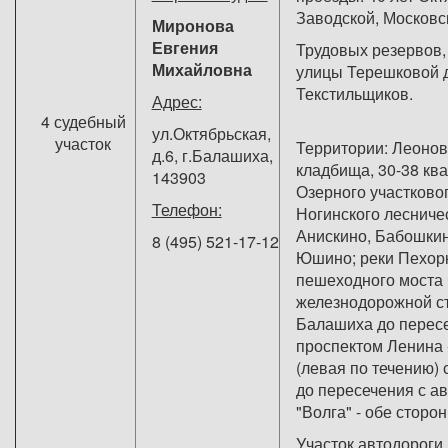
Заводской, Московс
Миронова
Евгения
Трудовых резервов,
Михайловна
улицы Терешковой 
Текстильщик
Адрес:
4 судебный
ул.Октябрьская,
участок
Территории: Леонов
д.6, г.Балашиха,
кладбища, 30-38 кв
143903
Озерного участково
Телефон:
Ногинского лесничес
Анискино, Бабошкин
8 (495) 521-17-12
Юшино; реки Пехорк
пешеходного моста 
железнодорожной с
Балашиха до пересе
проспектом Ленина 
(левая по течению) 
до пересечения с а
"Волга" - обе 
Участок автодороги 