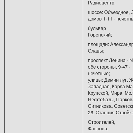
Радиоце
шоссе: Объездное, Э
домов 1-11 - нечетн
бульвар
Горенс
площади: Александр
Славы;
проспект Ленина - N
обе стороны, 9-47 -
нечет
улицы: Демин луг, 
Западная, Карла М
Крупской, Мира, Мо
Нефтебазы, Парков
Ситникова, Советска
26; Станция Строй
Строителей,
Флеро