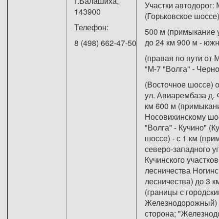
г.Балашиха,
Участки автодорог: 
143900
(Горьковское шоссе)
Телефон:
500 м (примыкание 
до 24 км 900 м - юж
8 (498) 662-47-50
(правая по пути от 
"М-7 "Волга" - Черн
(Восточное шоссе) 
ул. Авиарембаза д.
км 600 м (примыкан
Носовихинскому шос
"Волга" - Кучино" (К
шоссе) - с 1 км (пр
северо-западного уг
Кучинского участков
лесничества Ногинс
лесничества) до 3 к
(границы с городски
Железнодорожный) 
сторона; "Железнод