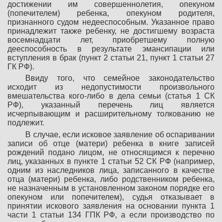
достижении им совершеннолетия, опекуном
(попечителем) ребенка, опекуном родителя,
признанного судом недееспособным. Указанное право
принадлежит также ребенку, не достигшему возраста
восемнадцати лет, приобретшему полную
дееспособность в результате эмансипации или
вступления в брак (пункт 2 статьи 21, пункт 1 статьи 27
ГК РФ).
Ввиду того, что семейное законодательство
исходит из недопустимости произвольного
вмешательства кого-либо в дела семьи (статья 1 СК
РФ), указанный перечень лиц является
исчерпывающим и расширительному толкованию не
подлежит.
В случае, если исковое заявление об оспаривании
записи об отце (матери) ребенка в книге записей
рождений подано лицом, не относящимся к перечню
лиц, указанных в пункте 1 статьи 52 СК РФ (например,
одним из наследников лица, записанного в качестве
отца (матери) ребенка, либо родственником ребенка,
не назначенным в установленном законом порядке его
опекуном или попечителем), судья отказывает в
принятии искового заявления на основании пункта 1
части 1 статьи 134 ГПК РФ, а если производство по