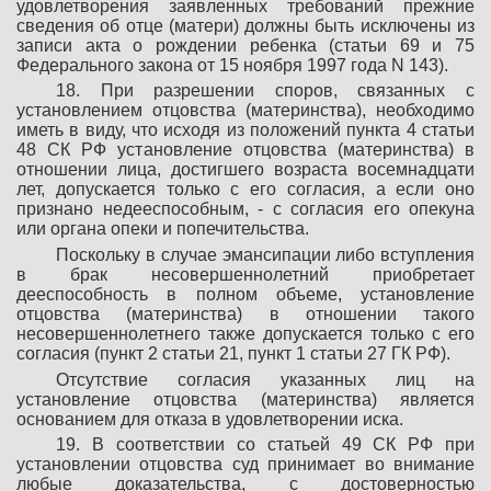
удовлетворения заявленных требований прежние
сведения об отце (матери) должны быть исключены из
записи акта о рождении ребенка (статьи 69 и 75
Федерального закона от 15 ноября 1997 года N 143).
18. При разрешении споров, связанных с
установлением отцовства (материнства), необходимо
иметь в виду, что исходя из положений пункта 4 статьи
48 СК РФ установление отцовства (материнства) в
отношении лица, достигшего возраста восемнадцати
лет, допускается только с его согласия, а если оно
признано недееспособным, - с согласия его опекуна
или органа опеки и попечительства.
Поскольку в случае эмансипации либо вступления
в брак несовершеннолетний приобретает
дееспособность в полном объеме, установление
отцовства (материнства) в отношении такого
несовершеннолетнего также допускается только с его
согласия (пункт 2 статьи 21, пункт 1 статьи 27 ГК РФ).
Отсутствие согласия указанных лиц на
установление отцовства (материнства) является
основанием для отказа в удовлетворении иска.
19. В соответствии со статьей 49 СК РФ при
установлении отцовства суд принимает во внимание
любые доказательства, с достоверностью