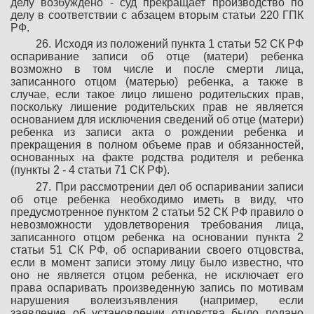
делу возбуждено - суд прекращает производство по
делу в соответствии с абзацем вторым статьи 220 ГПК
РФ.
26. Исходя из положений пункта 1 статьи 52 СК РФ
оспаривание записи об отце (матери) ребенка
возможно в том числе и после смерти лица,
записанного отцом (матерью) ребенка, а также в
случае, если такое лицо лишено родительских прав,
поскольку лишение родительских прав не является
основанием для исключения сведений об отце (матери)
ребенка из записи акта о рождении ребенка и
прекращения в полном объеме прав и обязанностей,
основанных на факте родства родителя и ребенка
(пункты 2 - 4 статьи 71 СК РФ).
27. При рассмотрении дел об оспаривании записи
об отце ребенка необходимо иметь в виду, что
предусмотренное пунктом 2 статьи 52 СК РФ правило о
невозможности удовлетворения требования лица,
записанного отцом ребенка на основании пункта 2
статьи 51 СК РФ, об оспаривании своего отцовства,
если в момент записи этому лицу было известно, что
оно не является отцом ребенка, не исключает его
права оспаривать произведенную запись по мотивам
нарушения волеизъявления (например, если
заявление об установлении отцовства было подано