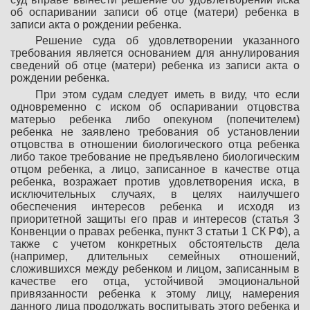
об оспаривании записи об отце (матери) ребенка в
записи акта о рождении ребенка.
Решение суда об удовлетворении указанного
требования является основанием для аннулирования
сведений об отце (матери) ребенка из записи акта о
рождении ребенка.
При этом судам следует иметь в виду, что если
одновременно с иском об оспаривании отцовства
матерью ребенка либо опекуном (попечителем)
ребенка не заявлено требования об установлении
отцовства в отношении биологического отца ребенка
либо такое требование не предъявлено биологическим
отцом ребенка, а лицо, записанное в качестве отца
ребенка, возражает против удовлетворения иска, в
исключительных случаях, в целях наилучшего
обеспечения интересов ребенка и исходя из
приоритетной защиты его прав и интересов (статья 3
Конвенции о правах ребенка, пункт 3 статьи 1 СК РФ), а
также с учетом конкретных обстоятельств дела
(например, длительных семейных отношений,
сложившихся между ребенком и лицом, записанным в
качестве его отца, устойчивой эмоциональной
привязанности ребенка к этому лицу, намерения
данного лица продолжать воспитывать этого ребенка и