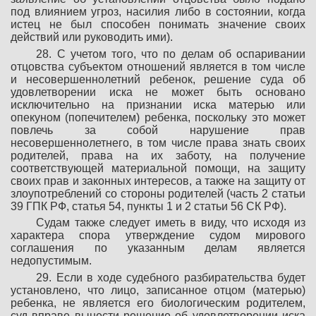
под влиянием угроз, насилия либо в состоянии, когда
истец не был способен понимать значение своих
действий или руководить ими).
28. С учетом того, что по делам об оспаривании
отцовства субъектом отношений является в том числе
и несовершеннолетний ребенок, решение суда об
удовлетворении иска не может быть основано
исключительно на признании иска матерью или
опекуном (попечителем) ребенка, поскольку это может
повлечь за собой нарушение прав
несовершеннолетнего, в том числе права знать своих
родителей, права на их заботу, на получение
соответствующей материальной помощи, на защиту
своих прав и законных интересов, а также на защиту от
злоупотреблений со стороны родителей (часть 2 статьи
39 ГПК РФ, статья 54, пункты 1 и 2 статьи 56 СК РФ).
Судам также следует иметь в виду, что исходя из
характера спора утверждение судом мирового
соглашения по указанным делам является
недопустимым.
29. Если в ходе судебного разбирательства будет
установлено, что лицо, записанное отцом (матерью)
ребенка, не является его биологическим родителем,
суд вправе вынести решение об удовлетворении иска