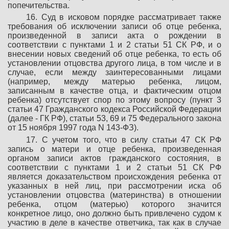
попечительства.
16. Суд в исковом порядке рассматривает также
требования об исключении записи об отце ребенка,
произведенной в записи акта о рождении в
соответствии с пунктами 1 и 2 статьи 51 СК РФ, и о
внесении новых сведений об отце ребенка, то есть об
установлении отцовства другого лица, в том числе и в
случае, если между заинтересованными лицами
(например, между матерью ребенка, лицом,
записанным в качестве отца, и фактическим отцом
ребенка) отсутствует спор по этому вопросу (пункт 3
статьи 47 Гражданского кодекса Российской Федерации
(далее - ГК РФ), статьи 53, 69 и 75 Федерального закона
от 15 ноября 1997 года N 143-ФЗ).
17. С учетом того, что в силу статьи 47 СК РФ
запись о матери и отце ребенка, произведенная
органом записи актов гражданского состояния, в
соответствии с пунктами 1 и 2 статьи 51 СК РФ
является доказательством происхождения ребенка от
указанных в ней лиц, при рассмотрении иска об
установлении отцовства (материнства) в отношении
ребенка, отцом (матерью) которого значится
конкретное лицо, оно должно быть привлечено судом к
участию в деле в качестве ответчика, так как в случае