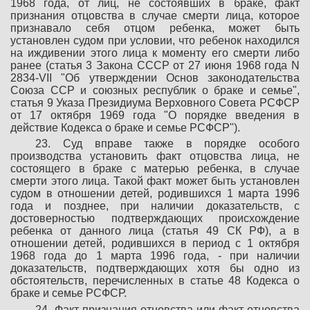
1968 года, от лиц, не состоявших в браке, факт
признания отцовства в случае смерти лица, которое
признавало себя отцом ребенка, может быть
установлен судом при условии, что ребенок находился
на иждивении этого лица к моменту его смерти либо
ранее (статья 3 Закона СССР от 27 июня 1968 года N
2834-VII "Об утверждении Основ законодательства
Союза ССР и союзных республик о браке и семье",
статья 9 Указа Президиума Верховного Совета РСФСР
от 17 октября 1969 года "О порядке введения в
действие Кодекса о браке и семье РСФСР").
23. Суд вправе также в порядке особого
производства установить факт отцовства лица, не
состоящего в браке с матерью ребенка, в случае
смерти этого лица. Такой факт может быть установлен
судом в отношении детей, родившихся 1 марта 1996
года и позднее, при наличии доказательств, с
достоверностью подтверждающих происхождение
ребенка от данного лица (статья 49 СК РФ), а в
отношении детей, родившихся в период с 1 октября
1968 года до 1 марта 1996 года, - при наличии
доказательств, подтверждающих хотя бы одно из
обстоятельств, перечисленных в статье 48 Кодекса о
браке и семье РСФСР.
24. Факт признания отцовства или факт отцовства