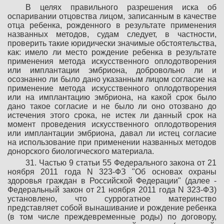
В целях правильного разрешения иска об
оспаривании отцовства лицом, записанным в качестве
отца ребенка, рожденного в результате применения
названных методов, судам следует, в частности,
проверить такие юридически значимые обстоятельства,
как: имело ли место рождение ребенка в результате
применения метода искусственного оплодотворения
или имплантации эмбриона, добровольно ли и
осознанно ли было дано указанным лицом согласие на
применение метода искусственного оплодотворения
или на имплантацию эмбриона, на какой срок было
дано такое согласие и не было ли оно отозвано до
истечения этого срока, не истек ли данный срок на
момент проведения искусственного оплодотворения
или имплантации эмбриона, давал ли истец согласие
на использование при применении названных методов
донорского биологического материала.
31. Частью 9 статьи 55 Федерального закона от 21
ноября 2011 года N 323-ФЗ "Об основах охраны
здоровья граждан в Российской Федерации" (далее -
Федеральный закон от 21 ноября 2011 года N 323-ФЗ)
установлено, что суррогатное материнство
представляет собой вынашивание и рождение ребенка
(в том числе преждевременные роды) по договору,