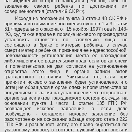
на иждивении которого находится ребенок, либо по
заявлению самого ребенка по достижении им
совершеннолетия (статья 49 СК РФ).
Исходя из положений пункта 3 статьи 48 СК РФ и
принимая во внимание положения пунктов 1 и 3 статьи
51 Федерального закона от 15 ноября 1997 года N 143-
ФЗ, суд также вправе в порядке искового производства
установить отцовство по заявлению лица, не
состоящего в браке с матерью ребенка, в случае
смерти матери ребенка, признания ее недееспособной,
невозможности установления места ее нахождения
либо лишения ее родительских прав, если орган опеки
и попечительства не дал согласия на установление
отцовства этого лица в органе записи актов
гражданского состояния. Учитывая это, если при
принятии искового заявления будет установлено, что
истец не обращался в орган опеки и попечительства за
получением согласия на установление его отцовства в
органе записи актов гражданского состояния, судья на
основании пункта 1 части 1 статьи 135 ГПК РФ
возвращает исковое заявление, а если дело
возбуждено - оставляет исковое заявление без
рассмотрения на основании абзаца второго статьи 222
ГПК РФ и разъясняет истцу его право обратиться по
указанному вопросу в соответствующий орган опеки и