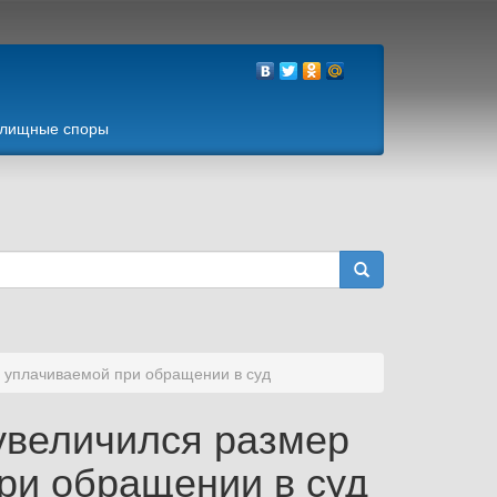
лищные споры
, уплачиваемой при обращении в суд
 увеличился размер
ри обращении в суд