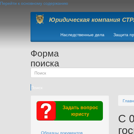
Перейти к основному содержанию
Юридическая компания СТ
Наследственные дела
Защита пр
Форма
поиска
Поиск
Глав
Задать вопрос
С 0
юристу
го
Образцы документов