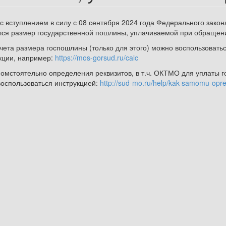
 с вступлением в силу с 08 сентября 2024 года Федерального закона
ся размер государственной пошлины, уплачиваемой при обращени
чета размера госпошлины (только для этого) можно воспользовать
кции, например:
https://mos-gorsud.ru/calc
омстоятельно определения реквизитов, в т.ч. ОКТМО для уплаты 
оспользоваться инструкцией:
http://sud-mo.ru/help/kak-samomu-oprede