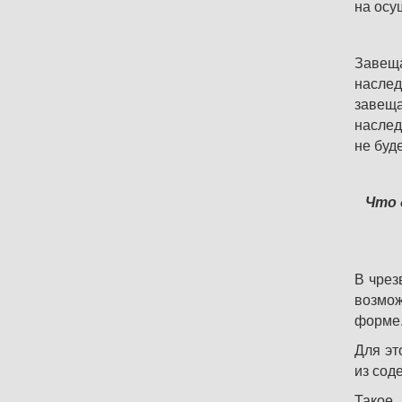
на осу
Завеща
наслед
завеща
наслед
не буд
Что 
В чрез
возмож
форме
Для эт
из сод
Такое