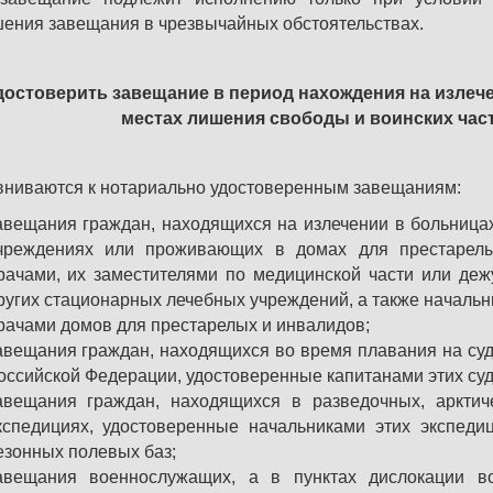
ения завещания в чрезвычайных обстоятельствах.
достоверить завещание в период нахождения на излече
местах лишения свободы и воинских част
ниваются к нотариально удостоверенным завещаниям:
авещания граждан, находящихся на излечении в больницах
чреждениях или проживающих в домах для престарелы
рачами, их заместителями по медицинской части или деж
ругих стационарных лечебных учреждений, а также начальн
рачами домов для престарелых и инвалидов;
авещания граждан, находящихся во время плавания на су
оссийской Федерации, удостоверенные капитанами этих суд
авещания граждан, находящихся в разведочных, арктиче
кспедициях, удостоверенные начальниками этих экспедиц
езонных полевых баз;
авещания военнослужащих, а в пунктах дислокации вои