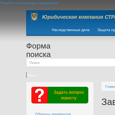
Перейти к основному содержанию
Юридическая компания СТ
Наследственные дела
Защита пр
Форма
поиска
Поиск
Глав
Задать вопрос
За
юристу
Образцы документов