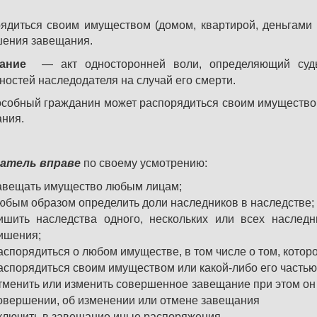
ядиться своим имуществом (домом, квартирой, деньгами и
шения завещания.
ание
— акт односторонней воли, определяющий судь
ностей наследодателя на случай его смерти.
собный гражданин может распорядиться своим имуществом
ния.
атель вправе
по своему усмотрению:
авещать имущество любым лицам;
юбым образом определить доли наследников в наследстве;
ишить наследства одного, нескольких или всех наследн
ишения;
аспорядиться о любом имуществе, в том числе о том, котор
аспорядиться своим имуществом или какой-либо его частью
тменить или изменить совершенное завещание при этом он 
овершении, об изменении или отмене завещания
ключить в завещание иные распоряжения