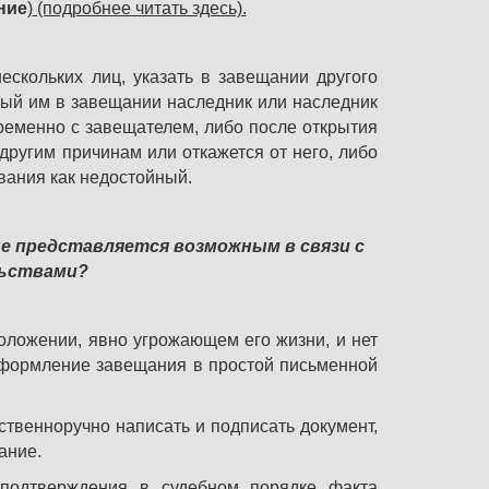
ние
)
(подробнее читать здесь).
скольких лиц, указать в завещании другого
нный им в завещании наследник или наследник
временно с завещателем, либо после открытия
 другим причинам или откажется от него, либо
ования как недостойный.
не представляется возможным в связи с
ьствами?
положении, явно угрожающем его жизни, и нет
оформление завещания в простой письменной
ственноручно написать и подписать документ,
ание.
подтверждения в судебном порядке факта