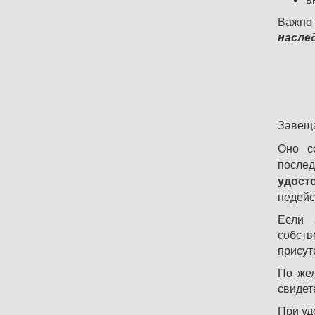
Важно 
насле
Завеща
Оно с
после
удост
недейс
Если 
собств
присут
По жел
свидет
При уд