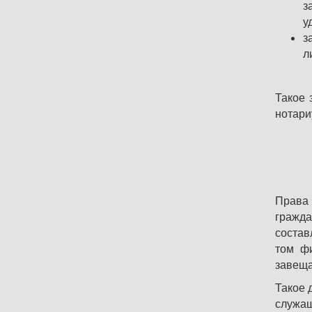
з
у
з
л
Такое 
нотари
Права 
гражд
состав
том фи
завеща
Такое 
служащ