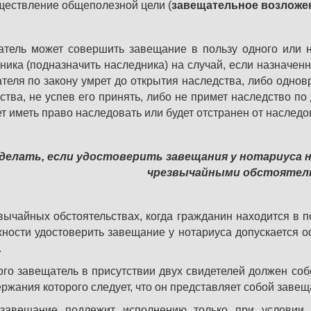
ществление общеполезной цели (
завещательное возложе
тель может совершить завещание в пользу одного или не
ника (подназначить наследника) на случай, если назначе
теля по закону умрет до открытия наследства, либо одно
ства, не успев его принять, либо не примет наследство по
ет иметь право наследовать или будет отстранен от наслед
делать, если удостоверить завещания у нотариуса 
чрезвычайными обстоятел
вычайных обстоятельствах, когда гражданин находится в 
ности удостоверить завещание у нотариуса допускается 
.
ого завещатель в присутствии двух свидетелей должен соб
ержания которого следует, что он представляет собой завещ
 завещание подлежит исполнению только при условии 