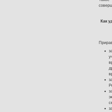
соверш
Как у
Прирав
з
у
в
д
в
з
Р
з
э
с
з