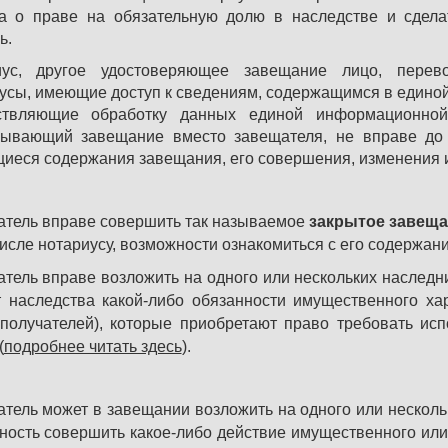
а о праве на обязательную долю в наследстве и сдел
ь.
иус, другое удостоверяющее завещание лицо, перевод
усы, имеющие доступ к сведениям, содержащимся в единой
ствляющие обработку данных единой информационной
ывающий завещание вместо завещателя, не вправе до 
иеся содержания завещания, его совершения, изменения 
тель вправе совершить так называемое
закрытое завещ
числе нотариусу, возможности ознакомиться с его содержани
тель вправе возложить на одного или нескольких наследн
т наследства какой-либо обязанности имущественного ха
ополучателей), которые приобретают право требовать исп
(
подробнее читать здесь
).
тель может в завещании возложить на одного или несколь
ность совершить какое-либо действие имущественного ил