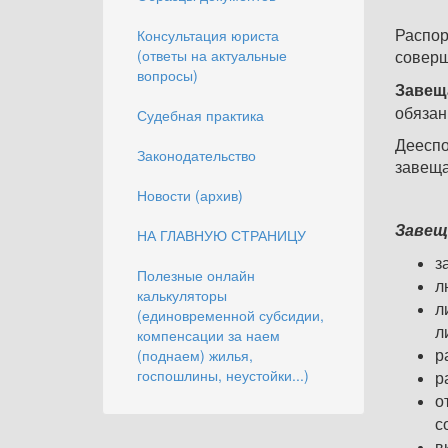
Консультация юриста
Распор
(ответы на актуальные
совер
вопросы)
Завещ
Судебная практика
обязан
Дееспо
Законодательство
завеща
Новости (архив)
Завещ
НА ГЛАВНУЮ СТРАНИЦУ
з
Полезные онлайн
л
калькуляторы
л
(единовременной субсидии,
л
компенсации за наем
(поднаем) жилья,
р
госпошлины, неустойки...)
р
о
с
в