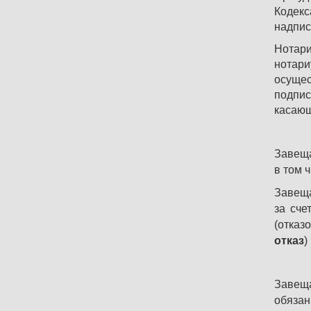
Кодекс
надпис
Нотар
нотари
осуще
подпис
касающ
Завеща
в том 
Завеща
за сче
(отказ
отказ
) 
Завеща
обязан