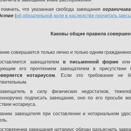
помнить, что указанная свобода завещания
ограничива
дстве
(
об обязательной доле в наследстве прочитать здесь
Каковы общие правила совершен
ние совершается только лично и только одним гражданино
оставляется завещателем
в письменной форме
или 
дующим его прочтением завещателем в присутствии н
оверяется нотариусом
. Если это требование не бы
твительным.
завещатель в силу физических недостатков, тяжел
енноручно подписать завещание, оно по его просьбе м
ствии нотариуса.
анию завещателя при составлении и нотариальном удос
ель.
остоверении завещания нотариус обязан разъяснить зав