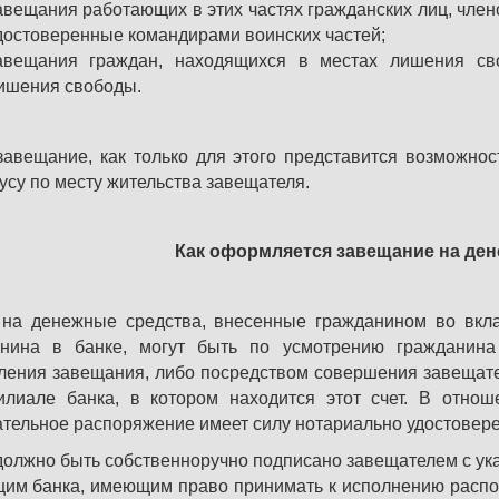
авещания работающих в этих частях гражданских лиц, член
достоверенные командирами воинских частей;
авещания граждан, находящихся в местах лишения св
ишения свободы.
завещание, как только для этого представится возможно
усу по месту жительства завещателя.
Как оформляется завещание на де
на денежные средства, внесенные гражданином во вкл
анина в банке, могут быть по усмотрению гражданин
ления завещания, либо посредством совершения завещат
лиале банка, в котором находится этот счет. В отнош
тельное распоряжение имеет силу нотариально удостовер
должно быть собственноручно подписано завещателем с ук
им банка, имеющим право принимать к исполнению распор