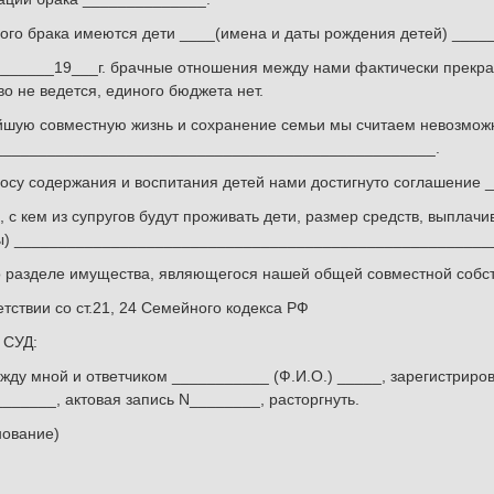
ого брака имеются дети ____(имена и даты рождения детей) ____
______19___г. брачные отношения между нами фактически прекр
во не ведется, единого бюджета нет.
шую совместную жизнь и сохранение семьи мы считаем невозмож
__________________________________________________.
осу содержания и воспитания детей нами достигнуто соглашение
ь, с кем из супругов будут проживать дети, размер средств, выплач
ы) ______________________________________________________
 разделе имущества, являющегося нашей общей совместной собст
етствии со ст.21, 24 Семейного кодекса РФ
СУД:
жду мной и ответчиком ___________ (Ф.И.О.) _____, зарегистриро
______, актовая запись N________, расторгнуть.
ование)