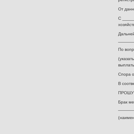
От данн
С _____
хозяйст
Дальней
______
По вопр
(указат
выплат
Спора о
В соотв
ПРОШУ 
Брак ме
_______
(наимен