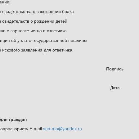
ение:
я свидетельства о заключении брака
и свидетельств о рождении детей
вки о зарплате истца и ответчика
анция об уплате государственной пошлины
я искового заявления для ответчика
Подпись
Дата
для граждан
опрос юристу E-mail:
sud-mo@yandex.ru