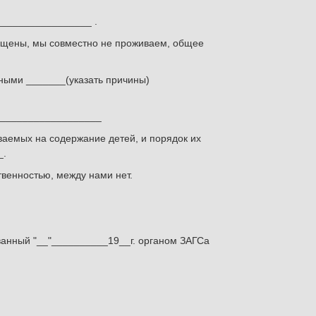
_________________ .
ащены, мы совместно не проживаем, общее
ными _______(указать причины)
 ___________________
иваемых на содержание детей, и порядок их
_.
венностью, между нами нет.
ванный "__"__________19__г. органом ЗАГСа