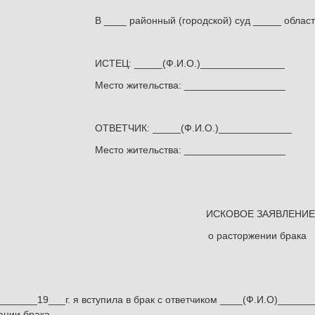
В ____ районный (городской) суд _____ облас
ИСТЕЦ: _____(Ф.И.О.)_______________
Место жительства: __________________
ОТВЕТЧИК: _____(Ф.И.О.)_____________
Место жительства: __________________
ИСКОВОЕ ЗАЯВЛЕНИЕ
о расторжении брака
_______19___г. я вступила в брак с ответчиком ____(Ф.И.О)______
ации брака ______________.