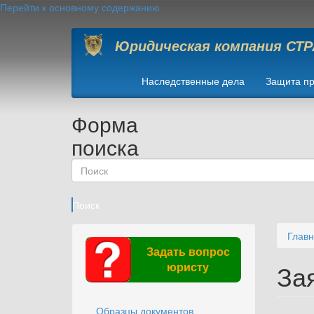
Перейти к основному содержанию
Юридическая компания СТ
Наследственные дела
Защита пр
Форма
поиска
Поиск
Глав
Задать вопрос
За
юристу
Образцы документов