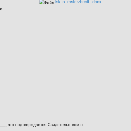
isk_o_rastorzhenii_.docx
ти
___, что подтверждается Свидетельством о