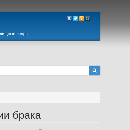
лищные споры
ии брака