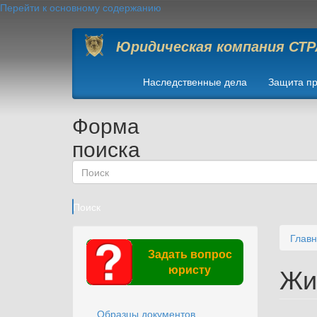
Перейти к основному содержанию
Юридическая компания СТ
Наследственные дела
Защита пр
Форма
поиска
Поиск
Глав
Задать вопрос
Жи
юристу
Образцы документов