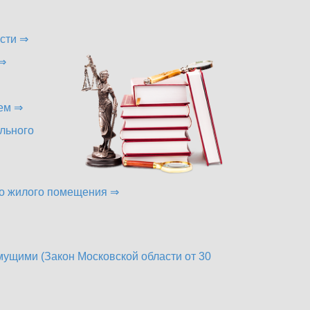
сти ⇒
 ⇒
ем ⇒
льного
го жилого помещения ⇒
ущими (Закон Московской области от 30