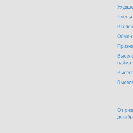
Ухудше
Члены 
Вселен
Обмен 
Призна
Выселе
найма
Выселе
Выселе
О приз
декабр