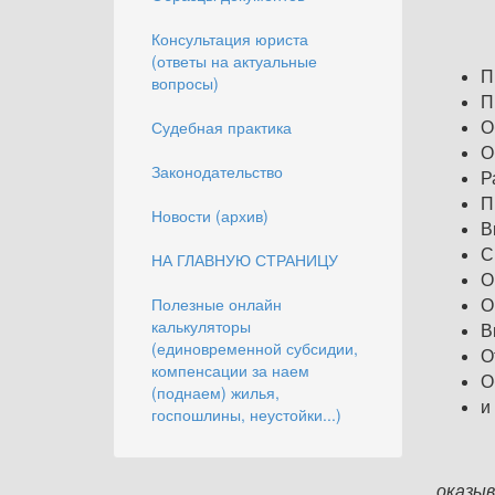
Консультация юриста
(ответы на актуальные
П
вопросы)
П
Судебная практика
О
О
Законодательство
Р
П
Новости (архив)
В
С
НА ГЛАВНУЮ СТРАНИЦУ
О
Полезные онлайн
О
калькуляторы
В
(единовременной субсидии,
О
компенсации за наем
О
(поднаем) жилья,
и
госпошлины, неустойки...)
оказыв