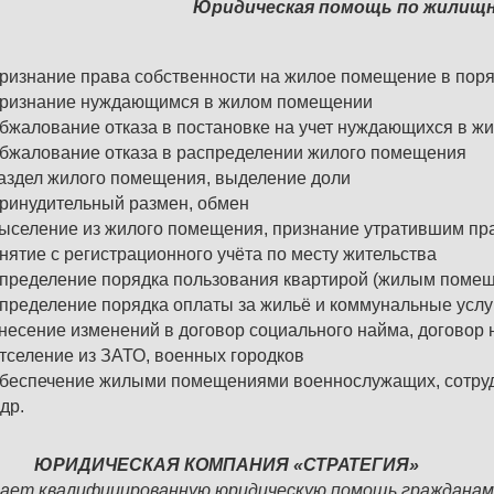
Юридическая помощь по жилищ
ризнание права собственности на жилое помещение в поря
ризнание нуждающимся в жилом помещении
бжалование отказа в постановке на учет нуждающихся в жи
бжалование отказа в распределении жилого помещения
аздел жилого помещения, выделение доли
ринудительный размен, обмен
ыселение из жилого помещения, признание утратившим п
нятие с регистрационного учёта по месту жительства
пределение порядка пользования квартирой (жилым поме
пределение порядка оплаты за жильё и коммунальные услу
несение изменений в договор социального найма, договор
тселение из ЗАТО, военных городков
беспечение жилыми помещениями военнослужащих, сотруд
 др.
ЮРИДИЧЕСКАЯ КОМПАНИЯ «СТРАТЕГИЯ»
ает квалифицированную юридическую помощь гражданам