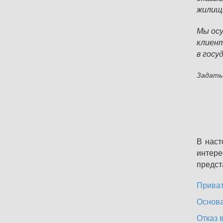
жили
Мы осу
клиен
в госу
Задать 
В наст
интер
предст
Приват
Основа
Отказ в