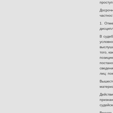
проступ
Досрочн
частнос
1. Отм
дисципл
В судеб
условно
выслуша
того, к
позици
постано
сведени
лиц: по
Вышесто
материа
Действи
призна
судейск
Вместе