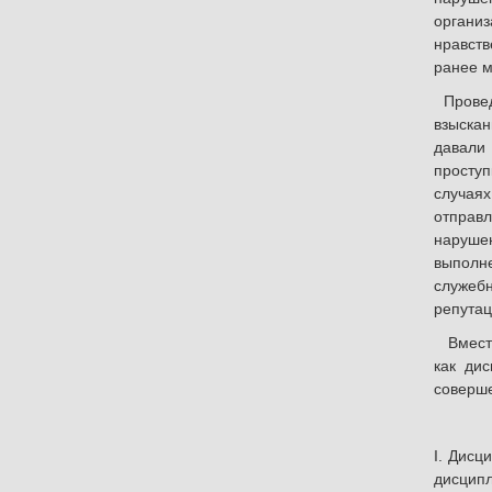
органи
нравств
ранее м
Проведе
взыска
давали
проступ
случая
отправл
нарушен
выполне
служебн
репутац
Вместе 
как дис
соверше
I. Дисц
дисцип