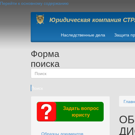
Перейти к основному содержанию
Юридическая компания СТ
Наследственные дела
Защита пр
Форма
поиска
Поиск
Глав
Задать вопрос
ОБ
юристу
ДИ
Образцы документов