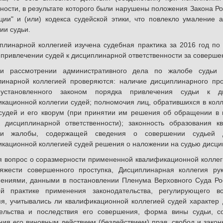
ности, в результате которого были нарушены положения Закона Ро
ии" и (или) кодекса судейской этики, что повлекло умаление 
ии судьи.
линарной коллегией изучена судебная практика за 2016 год по
 привлечении судей к дисциплинарной ответственности за соверш
ссмотрении административного дела по жалобе судьи н
линарной коллегией проверяются: наличие дисциплинарного про
установленного законом порядка привлечения судьи к ди
кационной коллегии судей; полномочия лиц, обратившихся в кол
судей и его кворум (при принятии им решения об обращении в
к дисциплинарной ответственности); законность образования 
ки жалобы, содержащей сведения о совершении судьей ди
кационной коллегией судей решения о наложении на судью дисцип
опрос о соразмерности примененной квалификационной коллеги
тяжести совершенного проступка, Дисциплинарная коллегия ру
ениями, данными в постановлении Пленума Верховного Суда Рос
ой практике применения законодательства, регулирующего во
я, учитывались ли квалификационной коллегией судей характер 
тельства и последствия его совершения, форма вины судьи, с
ия его виновным действием (бездействием) прав, свобод и закон