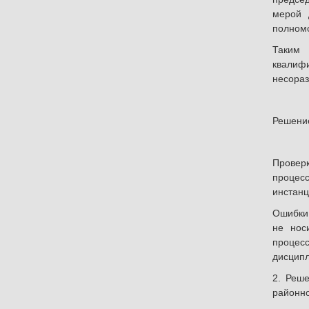
мерой 
полномо
Таким 
квалифи
несораз
Решени
Провер
процесс
инстанц
Ошибки,
не нос
процесс
дисципл
2. Реш
районно