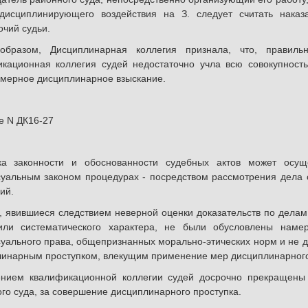
дисциплинирующего воздействия на З. следует считать нака
чий судьи.
образом, Дисциплинарная коллегия признала, что, правильн
кационная коллегия судей недостаточно учла всю совокупность
мерное дисциплинарное взыскание.
е N ДК16-27
ка законности и обоснованности судебных актов может осущ
уальным законом процедурах - посредством рассмотрения дела 
ий.
 явившиеся следствием неверной оценки доказательств по делам
или систематического характера, не были обусловлены наме
уального права, общепризнанных морально-этических норм и не д
инарным проступком, влекущим применение мер дисциплинарного
ением квалификационной коллегии судей досрочно прекращены 
го суда, за совершение дисциплинарного проступка.