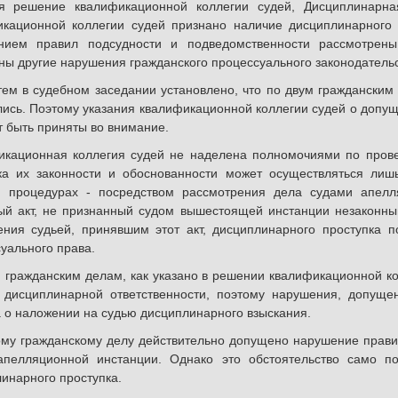
я решение квалификационной коллегии судей, Дисциплинарна
кационной коллегии судей признано наличие дисциплинарного п
нием правил подсудности и подведомственности рассмотрены
ы другие нарушения гражданского процессуального законодательс
ем в судебном заседании установлено, что по двум граждански
ись. Поэтому указания квалификационной коллегии судей о допущ
т быть приняты во внимание.
кационная коллегия судей не наделена полномочиями по провер
ка их законности и обоснованности может осуществляться лиш
м процедурах - посредством рассмотрения дела судами апелл
й акт, не признанный судом вышестоящей инстанции незаконны
ения судьей, принявшим этот акт, дисциплинарного проступка 
уального права.
 гражданским делам, как указано в решении квалификационной ко
к дисциплинарной ответственности, поэтому нарушения, допуще
 о наложении на судью дисциплинарного взыскания.
му гражданскому делу действительно допущено нарушение прави
апелляционной инстанции. Однако это обстоятельство само п
инарного проступка.