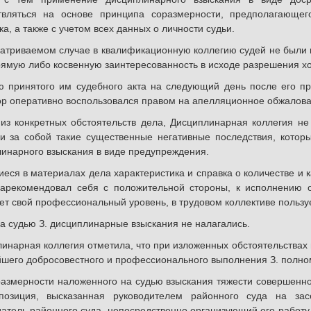
твляться на основе принципа соразмерности, предполагающего
ка, а также с учетом всех данных о личности судьи.
атриваемом случае в квалификационную коллегию судей не были пр
ямую либо косвенную заинтересованность в исходе разрешения хо
ю принятого им судебного акта на следующий день после его п
р оперативно воспользовался правом на апелляционное обжалова
из конкретных обстоятельств дела, Дисциплинарная коллегия не 
и за собой такие существенные негативные последствия, кото
инарного взыскания в виде предупреждения.
ся в материалах дела характеристика и справка о количестве и к
зарекомендовал себя с положительной стороны, к исполнению о
т свой профессиональный уровень, в трудовом коллективе пользу
а судью З. дисциплинарные взыскания не налагались.
инарная коллегия отметила, что при изложенных обстоятельствах
шего добросовестного и профессионального выполнения З. полно
азмерности наложенного на судью взыскания тяжести совершенног
позиция, высказанная руководителем районного суда на зас
атель районного суда, непосредственно организующий его работу