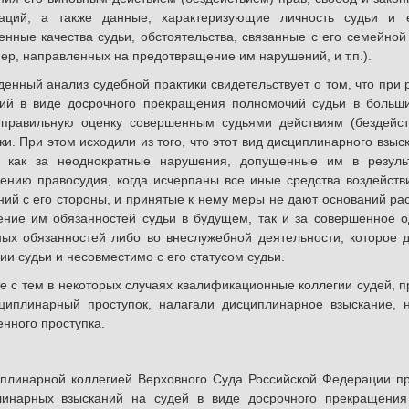
заций, а также данные, характеризующие личность судьи и 
енные качества судьи, обстоятельства, связанные с его семейной
ер, направленных на предотвращение им нарушений, и т.п.).
нный анализ судебной практики свидетельствует о том, что при
ний в виде досрочного прекращения полномочий судьи в больши
 правильную оценку совершенным судьями действиям (бездейс
ки. При этом исходили из того, что этот вид дисциплинарного взы
х как за неоднократные нарушения, допущенные им в резуль
ению правосудия, когда исчерпаны все иные средства воздейст
ий с его стороны, и принятые к нему меры не дают оснований ра
ние им обязанностей судьи в будущем, так и за совершенное 
ых обязанностей либо во внеслужебной деятельности, которое 
ии судьи и несовместимо с его статусом судьи.
с тем в некоторых случаях квалификационные коллегии судей, пр
циплинарный проступок, налагали дисциплинарное взыскание, 
нного проступка.
иплинарной коллегией Верховного Суда Российской Федерации 
линарных взысканий на судей в виде досрочного прекращени