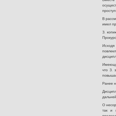
осущес
проступ
В рассм
имел пр
З. копи
Прокуро
Исходя 
повлекл
дисципл
Имеющие
что З. 
повышае
Ранее н
Дисципл
дальней
О несор
так и 
председ