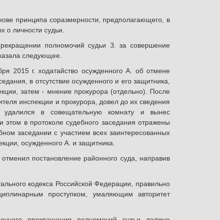
нове принципа соразмерности, предполагающего, в
х о личности судьи.
прекращении полномочий судьи З. за совершение
указала следующее.
бря 2015 г. ходатайство осужденного А. об отмене
седания, в отсутствие осужденного и его защитника,
ции, затем - мнение прокурора (отдельно). После
вителя инспекции и прокурора, довел до их сведения
а, удалился в совещательную комнату и вынес
и этом в протоколе судебного заседания отражены
ебном заседании с участием всех заинтересованных
кции, осужденного А. и защитника.
 отменил постановление районного суда, направив
уального кодекса Российской Федерации, правильно
циплинарным проступком, умаляющим авторитет
рочного прекращения полномочий судьи должно