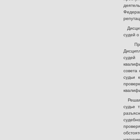
деятель
Федерац
репутац
Дисцип
судей о
При ра
Дисцип
судей 
квалифи
совета 
судьи 
провер
квалифи
Решая в
судье 
разъясн
судебн
проверя
обстоя
нарушен