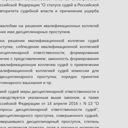
ссийской Федерации "О статусе судей в Российской
авторитета судебной власти и причинение ущерба
 жалобам на решения квалификационных коллегий
ение ими дисциплинарных проступков.
а решение квалификационной коллегии судей
ступка, соблюдение квалификационной коллегией
сциплинарной ответственности; формирование
легию с представлением; законность формирования
 квалификационную коллегию судей о привлечении
квалификационной коллегией судей комиссии для
сциплинарного проступка; порядок принятия
линарного взыскания и пр.
ей судей меры дисциплинарной ответственности к
ководствуется указанным выше законом, а также
сийской Федерации от 14 апреля 2016 г. N 13 "О
просы дисциплинарной ответственности судей",
дисциплинарного проступка, совершенного судьей,
овершившего дисциплинарный проступок, степень
ных интересов граждан, прав и законных интересов