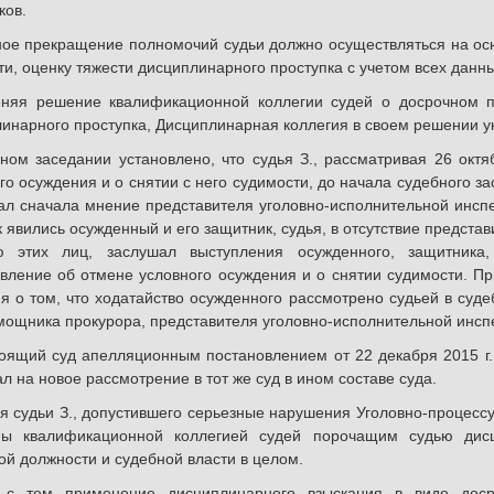
ков.
ое прекращение полномочий судьи должно осуществляться на ос
ти, оценку тяжести дисциплинарного проступка с учетом всех данны
еняя решение квалификационной коллегии судей о досрочном 
инарного проступка, Дисциплинарная коллегия в своем решении 
ном заседании установлено, что судья З., рассматривая 26 октя
го осуждения и о снятии с него судимости, до начала судебного за
л сначала мнение представителя уголовно-исполнительной инспек
ак явились осужденный и его защитник, судья, в отсутствие предста
ю этих лиц, заслушал выступления осужденного, защитник
вление об отмене условного осуждения и о снятии судимости. Пр
я о том, что ходатайство осужденного рассмотрено судьей в суд
мощника прокурора, представителя уголовно-исполнительной инспе
ящий суд апелляционным постановлением от 22 декабря 2015 г.
л на новое рассмотрение в тот же суд в ином составе суда.
я судьи З., допустившего серьезные нарушения Уголовно-процесс
ны квалификационной коллегией судей порочащим судью дис
ой должности и судебной власти в целом.
 с тем применение дисциплинарного взыскания в виде дос