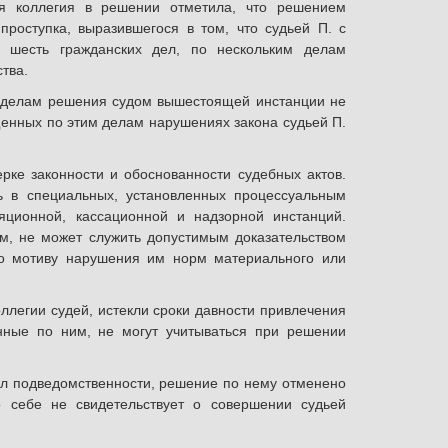
я коллегия в решении отметила, что решением
роступка, выразившегося в том, что судьей П. с
 шесть гражданских дел, по нескольким делам
тва.
м делам решения судом вышестоящей инстанции не
енных по этим делам нарушениях закона судьей П.
ке законности и обоснованности судебных актов.
ь в специальных, установленных процессуальным
яционной, кассационной и надзорной инстанций.
м, не может служить допустимым доказательством
по мотиву нарушения им норм материального или
ллегии судей, истекли сроки давности привлечения
нные по ним, не могут учитываться при решении
л подведомственности, решение по нему отменено
о себе не свидетельствует о совершении судьей