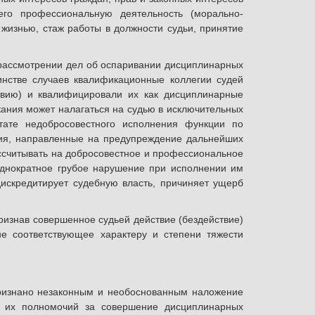
его профессиональную деятельность (морально-
 жизнью, стаж работы в должности судьи, принятие
 рассмотрении дел об оспаривании дисциплинарных
нстве случаев квалификационные коллегии судей
твию) и квалифицировали их как дисциплинарные
скания может налагаться на судью в исключительных
тате недобросовестного исполнения функции по
вия, направленные на предупреждение дальнейших
ссчитывать на добросовестное и профессиональное
однократное грубое нарушение при исполнении им
дискредитирует судебную власть, причиняет ущерб
изнав совершенное судьей действие (бездействие)
не соответствующее характеру и степени тяжести
признано незаконным и необоснованным наложение
я их полномочий за совершение дисциплинарных