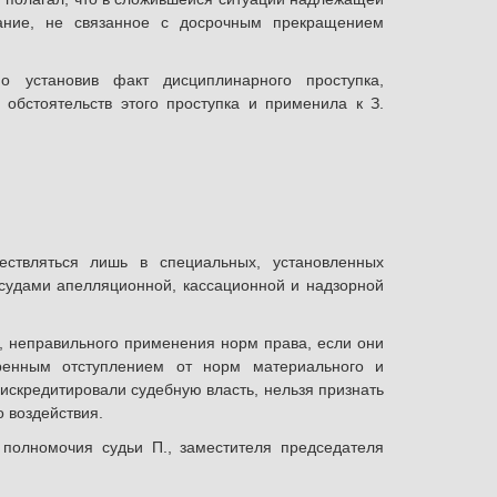
зание, не связанное с досрочным прекращением
о установив факт дисциплинарного проступка,
 обстоятельств этого проступка и применила к З.
ествляться лишь в специальных, установленных
судами апелляционной, кассационной и надзорной
, неправильного применения норм права, если они
ренным отступлением от норм материального и
искредитировали судебную власть, нельзя признать
 воздействия.
полномочия судьи П., заместителя председателя