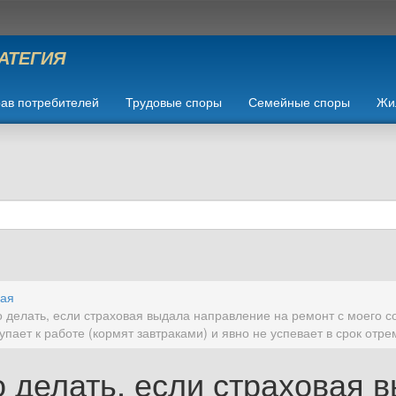
РАТЕГИЯ
ав потребителей
Трудовые споры
Семейные споры
Жи
ная
о делать, если страховая выдала направление на ремонт с моего с
упает к работе (кормят завтраками) и явно не успевает в срок о
о делать, если страховая 