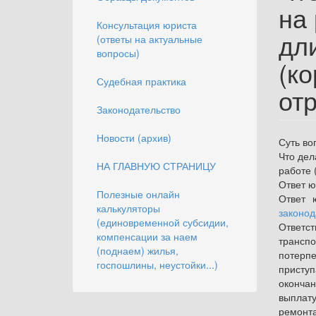
на
Консультация юриста
дл
(ответы на актуальные
вопросы)
(ко
Судебная практика
от
Законодательство
Новости (архив)
Суть во
Что дел
НА ГЛАВНУЮ СТРАНИЦУ
работе 
Ответ ю
Полезные онлайн
Ответ 
калькуляторы
законод
(единовременной субсидии,
Ответст
компенсации за наем
транспо
(поднаем) жилья,
потерпе
госпошлины, неустойки...)
присту
окончан
выплату
ремонт