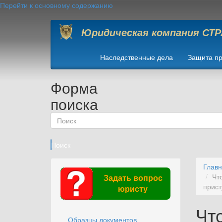
Перейти к основному содержанию
Юридическая компания СТ
Наследственные дела
Защита пр
Форма
поиска
Поиск
Глав
Чт
Задать вопрос
прист
юристу
Чт
Образцы документов