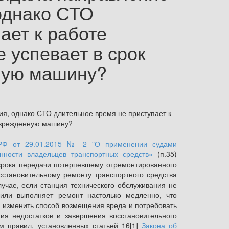
 однако СТО
ает к работе
е успевает в срок
ную машину?
ия, однако СТО длительное время не приступает к
поврежденную машину?
 РФ от 29.01.2015 № 2 "О применении судами
енности владельцев транспортных средств»
(п.35)
 срока передачи потерпевшему отремонтированного
сстановительному ремонту транспортного средства
учае, если станция технического обслуживания не
 или выполняет ремонт настолько медленно, что
е изменить способ возмещения вреда и потребовать
ия недостатков и завершения восстановительного
 правил, установленных статьей 16[1]
Закона об