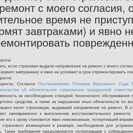
 ремонт с моего согласия,
ительное время не приступ
рмят завтраками) и явно н
ремонтировать поврежден
проса:
ать, если страховая выдала направление на ремонт с моего соглас
(кормят завтраками) и явно не успевает в срок отремонтировать 
риста:
юриста:
Согласно
Постановлению Пленума Верховного Суда
ательства об обязательном страховании гражданской ответств
венность за несоблюдение станцией технического обслуживания
ртного средства, а также за нарушение иных обязательств по во
вшего несет страховщик, выдавший направление на ремонт. В сл
пает своевременно к выполнению восстановительного ремонта
ие его к сроку становится явно невозможным, потерпевший вправ
 страхового возмещения в размере, необходимом для устранен
а. Такие требования предъявляются потерпевшим с соблюдением