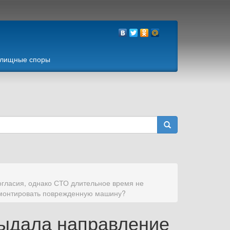
лищные споры
огласия, однако СТО длительное время не
тремонтировать поврежденную машину?
выдала направление