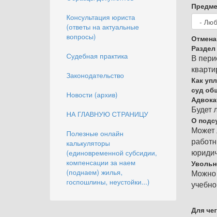
Предме
Консультация юриста
(ответы на актуальные
вопросы)
Отмена
Раздел
Судебная практика
В пери
кварти
Законодательство
Как уп
суд об
Новости (архив)
Адвока
Будет 
НА ГЛАВНУЮ СТРАНИЦУ
О подс
Может 
Полезные онлайн
работн
калькуляторы
(единовременной субсидии,
юридич
компенсации за наем
Увольн
(поднаем) жилья,
Можно 
госпошлины, неустойки...)
учебно
Для че