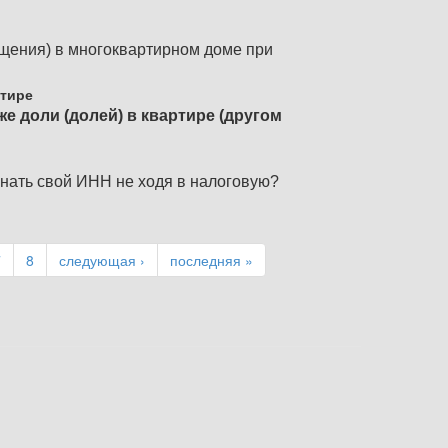
ещения) в многоквартирном доме при
ртире
 доли (долей) в квартире (другом
знать свой ИНН не ходя в налоговую?
7
8
следующая ›
последняя »