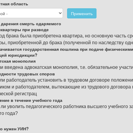
тная область
Применить
 дарения смерть одаряемого
 квартиры при разводе
од брака была приобретена квартира, но основную часть ср
ры, приобретенной до брака (полученной по наследству одни
лачивается государственная пошлина при подаче физическими
щей юрисдикции?
тская монополия
ли введена адвокатская монополия, т.е. обязательное участи
удности трудовых споров
ли работодатель установить в трудовом договоре положени
иком и работодателем, вытекающие из трудового договора
еской регистрац
ение в течение учебного года
ли уволить педагогического работника высшего учебного з
го года?
го нужен УИН?