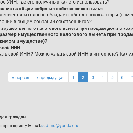
кое УИН, где его получить и как его использовать?
вание на общем собрании собственников жилья
количеством голосов обладает собственник квартиры (пом
вании в общем собрании собственников?
 имущественного налогового вычета при продаже доли в ква
размер имущественного налогового вычета при продаже
жимом имуществе)?
 свой ИНН
нать свой ИНН? Можно узнать свой ИНН в интернете? Как у
« первая
‹ предыдущая
1
2
3
4
5
6
для граждан
опрос юристу E-mail:
sud-mo@yandex.ru