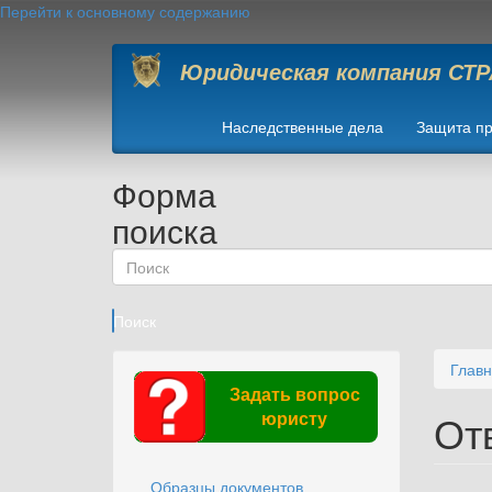
Перейти к основному содержанию
Юридическая компания СТ
Наследственные дела
Защита пр
Форма
поиска
Поиск
Глав
Задать вопрос
От
юристу
Образцы документов